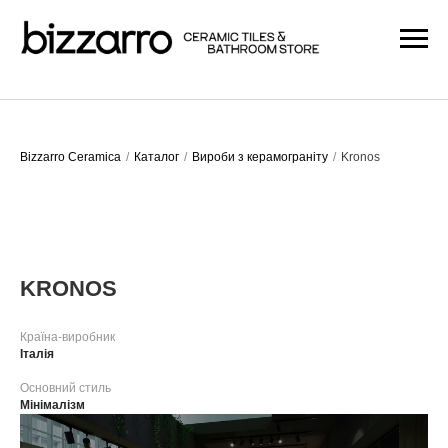
Bizzarro Ceramica
/
Каталог
/
Вироби з керамограніту
/
Kronos
KRONOS
Країна-виробник
Італія
Основний стиль
Мінімалізм